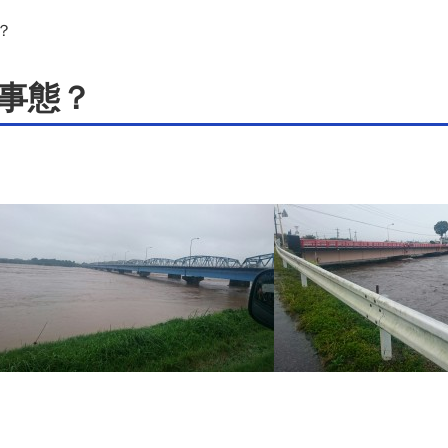
？
事態？