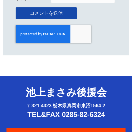
池上まさみ後援会
〒321-4323 栃木県真岡市東沼1564-2
TEL&FAX 0285-82-6324