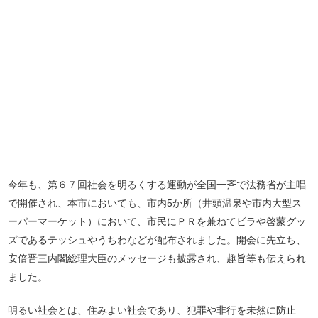
今年も、第６７回社会を明るくする運動が全国一斉で法務省が主唱
で開催され、本市においても、市内5か所（井頭温泉や市内大型ス
ーパーマーケット）において、市民にＰＲを兼ねてビラや啓蒙グッ
ズであるテッシュやうちわなどが配布されました。開会に先立ち、
安倍晋三内閣総理大臣のメッセージも披露され、趣旨等も伝えられ
ました。
明るい社会とは、住みよい社会であり、犯罪や非行を未然に防止